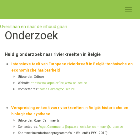
Toggl
navig
Overslaan en naar de inhoud gaan
Onderzoek
Huidig onderzoek naar rivierkreeften in België
Intensieve teelt van Europese rivierkreeft in België: technische en
economische haalbaarheid
Uitvoerder: Odisee
Website:
http://www.aqua-erf.be,
www.odisee.be
Contactadres:
thomas.abeel@odisee.be
Verspreiding en teelt van rivierkreeften in België: historische en
biologische synthese
Uitvoerder: Roger Cammaerts
Contactadres:
Roger.Cammaerts@spw.wallonie.be
,
rcammaer@ulb.ac.be
Kaart met inventarisatieprogramma's in Wallonië (1991-2010):